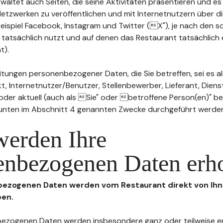
waltet auch Seiten, die seine Aktivitäten präsentieren und es
n Netzwerken zu veröffentlichen und mit Internetnutzern über 
Beispiel Facebook, Instagram und Twitter (X"), je nach den s
 tatsächlich nutzt und auf denen das Restaurant tatsächlich 
t).
tungen personenbezogener Daten, die Sie betreffen, sei es al
t, Internetnutzer/Benutzer, Stellenbewerber, Lieferant, Diens
l oder aktuell (auch als Sie" oder betroffene Person(en)" b
 unten im Abschnitt 4 genannten Zwecke durchgeführt werde
werden Ihre
enbezogenen Daten erh
nbezogenen Daten werden vom Restaurant direkt von Ihn
ben.
enbezogenen Daten werden insbesondere ganz oder teilweise 