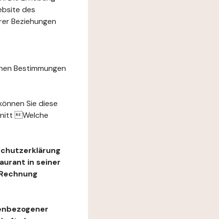
ebsite des
hrer Beziehungen
chen Bestimmungen
können Sie diese
hnitt Welche
schutzerklärung
urant in seiner
e Rechnung
nenbezogener