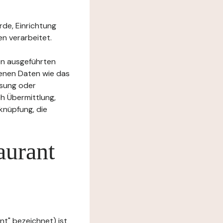
rde, Einrichtung
n verarbeitet.
en ausgeführten
enen Daten wie das
ssung oder
h Übermittlung,
knüpfung, die
aurant
nt" bezeichnet) ist