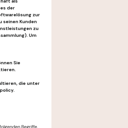
haft als
es der
Softwarelösung zur
zu seinen Kunden
enstleistungen zu
ngssammlung). Um
önnen Sie
tieren.
ltieren, die unter
policy.
folgenden Begriffe,