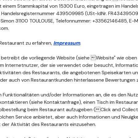
 mit einem Stammkapital von 15300 Euro, eingetragen im Handel
r Handelsregisternummer 439509985 (USt-IdNr. FR4343950998
t-Simon 31100 TOULOUSE, Telefonnummer: +33562146485, E-Ma
.com.
Restaurant zu erfahren,
Impressum
.
 betreibt die vorliegende Website (siehe Website" wie oben d
dem Internetnutzer, der sie verwendet oder besucht, Informat
 Aktivitäten des Restaurants, die angebotenen Speisekarten 
 oder auch von Restaurantkunden hinterlassene Bewertungen 
 Funktionalitäten und/oder Informationen an, die es den Nutz
kontaktieren (siehe Kontaktanfrage), einen Tisch im Restauran
lbestellung beim Restaurant aufzugeben (Click and Collect")
olchen Service anbietet, aber auch Informationen und Neuigke
der Aktivität des Restaurants einzusehen.