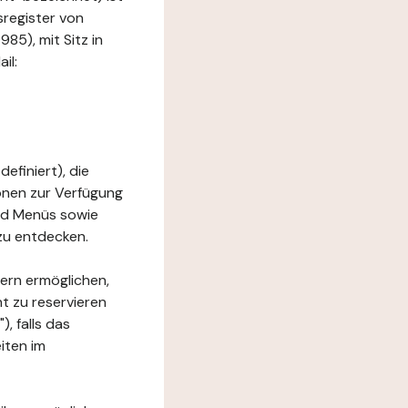
sregister von
5), mit Sitz in
il:
efiniert), die
ionen zur Verfügung
und Menüs sowie
zu entdecken.
ern ermöglichen,
t zu reservieren
, falls das
iten im