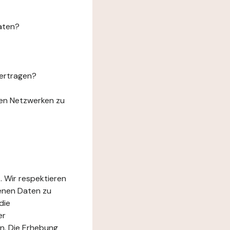
aten?
ertragen?
len Netzwerken zu
. Wir respektieren
genen Daten zu
die
er
n. Die Erhebung