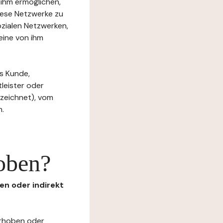
 ihm ermöglichen,
diese Netzwerke zu
ozialen Netzwerken,
eine von ihm
s Kunde,
tleister oder
ezeichnet), vom
n.
oben?
en oder indirekt
erhoben oder