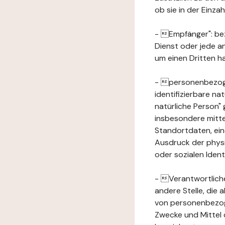
ob sie in der Einz
- Empfänger": beze
Dienst oder jede a
um einen Dritten ha
- personenbezogene
identifizierbare na
natürliche Person" g
insbesondere mitt
Standortdaten, ei
Ausdruck der physis
oder sozialen Ident
- Verantwortlicher
andere Stelle, die
von personenbezog
Zwecke und Mittel 