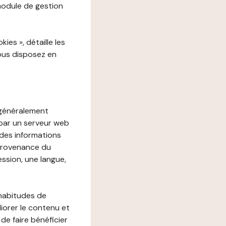
 module de gestion
es », détaille les
vous disposez en
, généralement
 par un serveur web
r des informations
 provenance du
ession, une langue,
 habitudes de
liorer le contenu et
 de faire bénéficier