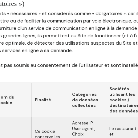
atoires »)
ts « nécessaires » et considérés comme « obligatoires », car il
tre ou de faciliter la communication par voie électronique, 
ourniture d'un service de communication en ligne à la demand
les grandes lignes, ils permettent au Site de fonctionner (et à l'
e optimale, de détecter des utilisations suspectes du Site et 
ns services en ligne à sa demande.
 pas soumis au consentement de l'utilisateur et sont installé
Sociétés
Catégories
utilisant les
Nom du
Finalité
de données
cookies /
ookie
collectées
destinataire
des données
Adresse IP,
User agent,
Le restaurant
Ce cookie
Choix
et
conserve les