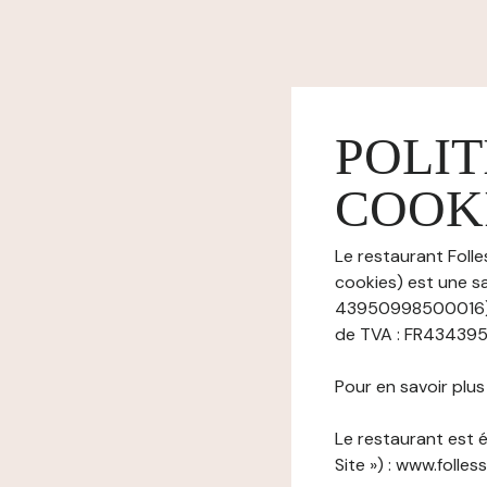
POLIT
COOK
Le restaurant Folle
cookies) est une sa
43950998500016), 
de TVA : FR43439509
Pour en savoir plu
Le restaurant est é
Site ») : www.folless