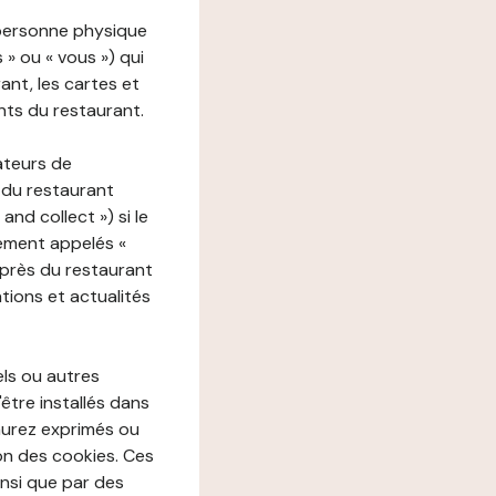
 personne physique
s » ou « vous ») qui
rant, les cartes et
nts du restaurant.
ateurs de
 du restaurant
nd collect ») si le
ement appelés «
près du restaurant
tions et actualités
els ou autres
'être installés dans
aurez exprimés ou
n des cookies. Ces
insi que par des