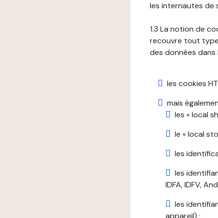
les internautes de 
1.3 La notion de co
recouvre tout type 
des données dans le
les cookies HT
mais également
les « local 
le « local s
les identifi
les identifi
IDFA, IDFV, Andr
les identifi
appareil) ;