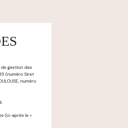
DES
e de gestion des
985 (numéro Siret
TOULOUSE, numéro
s
.
e (ci-après le «