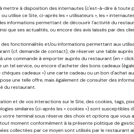
 à mettre à disposition des internautes (c'est-à-dire à toute
ou utilise ce Site, ci-après les « utilisateurs », les « internaute
te des informations permettant de découvrir l'activité du restau
si que ses actualités, ou encore des avis laissés par des clie
 des fonctionnalités et/ou informations permettant aux utilis
urant (cf. demande de contact), de réserver une table auprès
à une commande à emporter auprès du restaurant (en « click a
 un tel service, ou encore d'acheter des bons cadeaux (égal
« chèques cadeaux ») une carte cadeau ou un bon d'achat au
opose une telle offre, mais également de consulter des informa
ité du restaurant.
ation et de vos interactions sur le Site, des cookies, tags, pix
ogies similaires (ci-après les « cookies ») sont susceptibles d
u votre terminal sous réserve des choix et options que vous 
tout moment conformément à la présente politique de gestio
ées collectées par ce moyen sont utilisés par le restaurant a