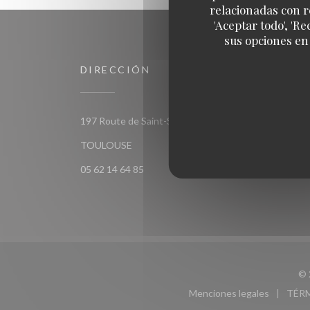
relacionadas con r
'Aceptar todo', 'R
sus opciones en
DIRECCIÓN
SEGU
197 Route de Saint-Simon 31100
Faceb
((abre en una nueva ventana))
TOULOUSE
05 62 14 64 85
© 
Menciones legales
TÉR
((abre en una nu