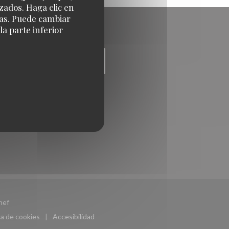
zados. Haga clic en
cias. Puede cambiar
a parte inferior
((abre en una nueva ventana))
hef
ca de cookies
Accesibilidad
((abre en una nueva ventana))
((abre en una nueva ventana))