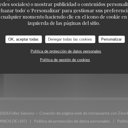
edes sociales) o mostrar publicidad o contenidos personali
echazar todo' o 'Personalizar' para gestionar sus preferen
 cualquier momento haciendo clic en el icono de cookie en l
izquierda de las páginas del sitio.
IRNOS
RESERVA
OK, aceptar todas
Denegar todas las cookies
Personalizar
RESERVAR UNA MESA
Política de protección de datos personales
ook ((abre en una nueva ventana))
Política de gestión de cookies
BOLETÍN
2026 Folles Saisons — Creación de página web de restaurante con
Zenc
MINOS DE USO
Política de protección de datos personales
Políti
eva ventana))
((abre en una nueva ventana))
((abre en una nueva ventana))