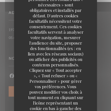
nécessaires » sont
obligatoires et installés par
ADRESSE
défaut. D'autres cookies
facultatifs nécessitent votre
consentement. Ces cookies
((ouvre une nouvelle
197 Route de Saint-Simon 31100 TOULOUSE
facultatifs servent à analyser
votre navigation, mesurer
05 62 14 64 85
l'audience du site, proposer
des fonctionnalités (ex : en
lien avec les réseaux sociaux)
NOUS SUIVRE
ou afficher des publicités ou
contenus personnalisés.
Cliquez sur « Tout accepter
», « Tout refuser » ou «
Facebook ((ouvre une nouvelle fenêtre))
Personnaliser » pour gérer
vos préférences. Vous
pouvez modifier vos choix à
NEWSLETTER
tout moment en cliquant sur
l'icône représentant un
cookie en bas à gauche des