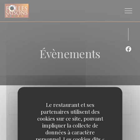
Personnalisation de vos choix en matière de cookies
Évènements
Face
Le restaurant et ses
partenaires utilisent des
cookies sur ce site, pouvant
impliquer la collecte de
données à caractère
personnel. Les cookies dits «