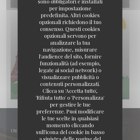
sono obbligatori e installati
per impostazione
predefinita. Altri cookies
opzionali richiedono il tuo
consenso. Questi cookies
opzionali servono per
analizzare la tua
navigazione, misurare
l'audience del sito, fornire
funzionalità (ad esempio,
legate ai social network) o
visualizzare pubblicità o
contenuti personalizzati.
Clicca su 'Accetta tutto',
'Rifiuta tutto' o 'Personalizza'
per gestire le tue
preferenze. Puoi modificare
le tue scelte in qualsiasi
momento cliccando
INDIRIZZO
sull'icona del cookie in basso
a sinistra delle pagine del