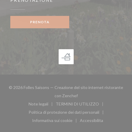
PRENOTAZIONE
PRENOTA
© 2026 Folles Saisons — Creazione del sito internet ristorante
((apre una nuova finestra))
con
Zenchef
Note legali
TERMINI DI UTILIZZO
((apre una nuova finestra))
((apre una nuova finestra))
Politica di protezione dei dati personali
((apre una nuova finestra))
Informativa sui cookie
Accessibilita
((apre una nuova finestra))
((apre una nuova finest