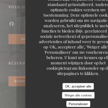
standaard geïnstalleerd. Ander
VOLG ONS
optionele cookies vereisen uw
toestemming. Deze optionele cook
worden gebruikt om uw navigatie 
analyseren, het sitepubliek te met
Facebook ((opent in een nieuw venster))
functies te bieden (bijv. gerelateerd
sociale netwerken) of gepersonalis
NIEUWSBRIEF
advertenties of inhoud weer te geven
op 'OK, accepteer alle', 'Weiger alle'
'Personaliseer' om uw voorkeuren
beheren. U kunt uw keuzes op el
moment wijzigen door op het
RESERVERING
cookiepictogram linksonder op d
sitepagina's te klikken.
RESERVEER EEN TAFEL
OK, accepteer alle
Weiger alle cookies
Personaliseer