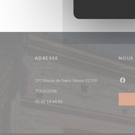
ADRESSE
NOUS
197 Route de Saint-Simon 31100
Faceb
((ouvre une nouvelle fenêtre))
TOULOUSE
05 62 14 64 85