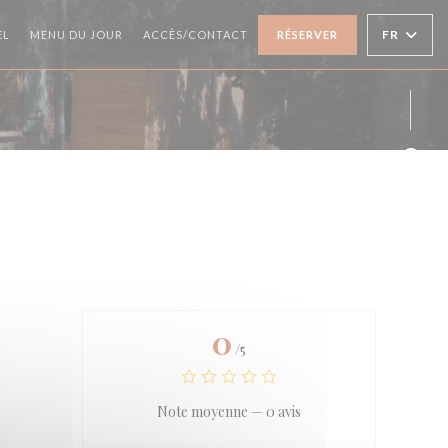
((OUVRE UNE NOUVELLE FENÊTRE))
((OUVRE UNE NOUVELLE FENÊTRE))
FR
EL
MENU DU JOUR
ACCÈS/CONTACT
RÉSERVER
Face
0
/5
Note moyenne —
0 avis