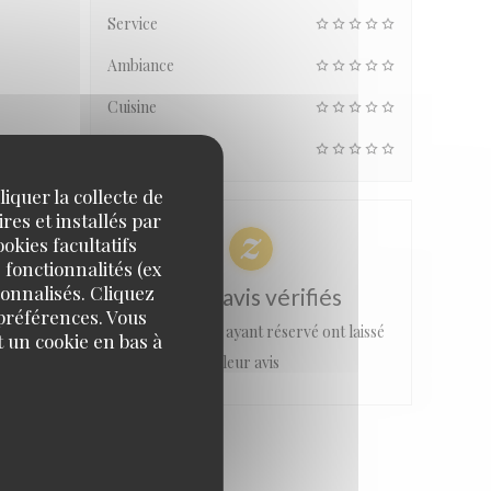
Service
Ambiance
Cuisine
Qualité/Prix
iquer la collecte de
res et installés par
okies facultatifs
 fonctionnalités (ex
sonnalisés. Cliquez
100% avis vérifiés
 préférences. Vous
Seuls les clients ayant réservé ont laissé
 un cookie en bas à
leur avis