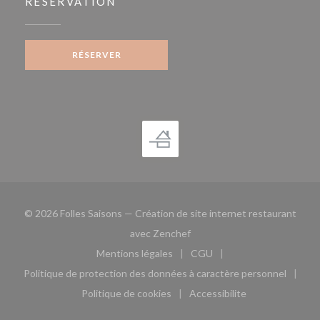
RÉSERVATION
RÉSERVER
© 2026 Folles Saisons — Création de site internet restaurant
((ouvre une nouvelle fenêtre)
avec
Zenchef
Mentions légales
CGU
((ouvre une nouvelle fenêtre))
((ouvre une nouvelle fen
Politique de protection des données à caractère personnel
((ouvre une nouvelle fenêtre))
Politique de cookies
Accessibilite
((ouvre une nouvelle fenêtre))
((ouvre une nouvelle fe