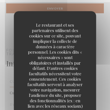
Le restaurant et ses
partenaires utilisent des
cookies sur ce site, pouvant
impliquer la collecte de
données à caractère
FOLLES SAISONS
RESTAURANT
personnel. Les cookies dits «
TRADITIONNEL
TOULOUSE
nécessaires » sont
Infos pratiques
obligatoires et installés par
défaut. D'autres cookies
facultatifs nécessitent votre
consentement. Ces cookies
CUISINE
facultatifs servent à analyser
votre navigation, mesurer
Cuisine Traditionnelle, Produits frais, Fait maison
l'audience du site, proposer
des fonctionnalités (ex : en
TYPE DE RESTAURANT
lien avec les réseaux sociaux)