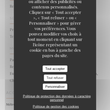
ou afficher des publicités ou
Restaurant Traditionnel
contenus personnalisés.
Cliquez sur « Tout accepter
», « Tout refuser » ou «
SERVICES
Personnaliser » pour gérer
vos préférences. Vous
Privatisation, Accès aux personnes à mobilité réduite,
pouvez modifier vos choix à
Terrasse, Wifi
tout moment en cliquant sur
l'icône représentant un
MOYENS DE PAIEMENT
cookie en bas à gauche des
pages du site.
Paiement Sans Contact, Bon de commande, Ticket
Restaurant, Virement bancaire, Sans Contact,
Tout accepter
Eurocard/Mastercard, Titres restaurant, Espèces, Visa,
Tout refuser
Chèques, American Express, Carte Bleue
Personnaliser
ACCÈS
Politique de protection des données à caractère
personnel
Mirail Université ou Basso
Métro
Politique de gestion des cookies