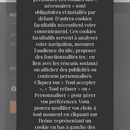
nécessaires » sont
obligatoires et installés par
ADRESSE
défaut. D'autres cookies
facultatifs nécessitent votre
consentement. Ces cookies
((ouvre une nouvelle
197 Route de Saint-Simon 31100 TOULOUSE
facultatifs servent à analyser
votre navigation, mesurer
05 62 14 64 85
l'audience du site, proposer
des fonctionnalités (ex : en
lien avec les réseaux sociaux)
NOUS SUIVRE
ou afficher des publicités ou
contenus personnalisés.
Cliquez sur « Tout accepter
», « Tout refuser » ou «
Facebook ((ouvre une nouvelle fenêtre))
Personnaliser » pour gérer
vos préférences. Vous
pouvez modifier vos choix à
NEWSLETTER
tout moment en cliquant sur
l'icône représentant un
cookie en bas à gauche des